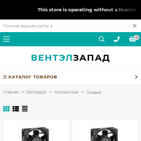
This store is operating without a license.
To 
Полная версия сайта
0
ВЕНТЭЛ
ЗАПАД
КАТАЛОГ ТОВАРОВ
Главная
Ebmpapst
Компактные
Осевые